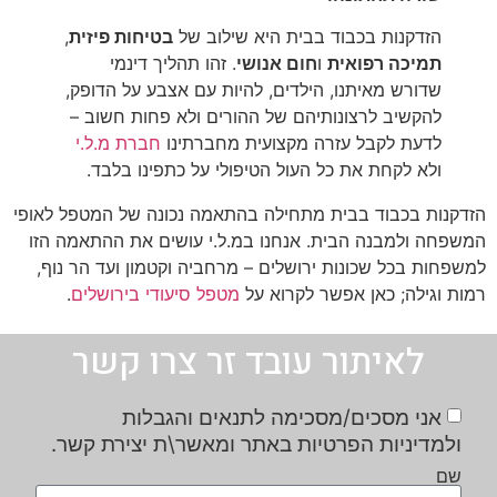
הזדקנות בכבוד בבית היא שילוב של
בטיחות פיזית
,
תמיכה רפואית
ו
חום אנושי
. זהו תהליך דינמי
שדורש מאיתנו, הילדים, להיות עם אצבע על הדופק,
להקשיב לרצונותיהם של ההורים ולא פחות חשוב –
לדעת לקבל עזרה מקצועית מחברתינו
חברת מ.ל.י
ולא לקחת את כל העול הטיפולי על כתפינו בלבד.
הזדקנות בכבוד בבית מתחילה בהתאמה נכונה של המטפל לאופי
המשפחה ולמבנה הבית. אנחנו במ.ל.י עושים את ההתאמה הזו
למשפחות בכל שכונות ירושלים – מרחביה וקטמון ועד הר נוף,
רמות וגילה; כאן אפשר לקרוא על
מטפל סיעודי בירושלים
.
לאיתור עובד זר צרו קשר
אני מסכים/מסכימה לתנאים והגבלות
ולמדיניות הפרטיות באתר ומאשר\ת יצירת קשר.
שם