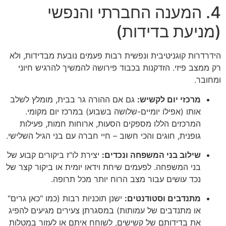
4. המענה החברתי והנפשי
(מניעת בדידות)
הידרדרות קוגניטיבית ונפשית רבות פעמים נובעת מבדידות, ולא
רק ממצב פיזי. הזדקנות בכבוד פירושה להמשיך להרגיש חיוני
ומחובר.
מרכזי יום לקשיש:
גם אם ההורה גר בבית, מומלץ לשלב
אותו (אפילו יומיים-שלושה בשבוע) במרכז יום מקומי.
המרכזים הללו מספקים הסעות, ארוחות חמות, פעילות
גופנית, חוגים והכי חשוב – חיי חברה עם בני הגיל השלישי.
שילוב בני המשפחה ונכדים:
יצירת לו"ז ביקורים קבוע של
בני המשפחה. לפעמים שיחת וידאו יומית או ביקור קצר של
נכד עושים עבור מצב הרוח יותר מכל תרופה.
מתנדבים וסטודנטים:
ישנן תוכניות רבות (כמו "כאן גרים"
או מתנדבים של עמותות) במסגרתן צעירים מגיעים להפיג
את בדידותם של קשישים, לשוחח איתם או לעזור במטלות