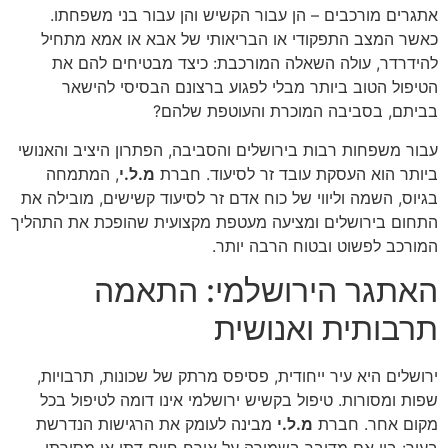
אתגרים מורכבים – הן עבור הקשיש והן עבור בני משפחתו.
כאשר המצב התפקודי או הבריאותי של אבא או אמא מתחיל
להידרדר,
עולה השאלה המורכבת:
כיצד מבטיחים להם את
הטיפול הטוב ביותר מבלי לפגוע ברצונם הבסיסי להישאר
בביתם,
בסביבה המוכרת והעוטפת שלהם?
עבור משפחות רבות בירושלים והסביבה,
הפתרון היציב והאנושי
ביותר הוא העסקת עובד זר לסיעוד.
חברת
מ.ל.י
,
המתמחה
בגיוס,
השמה וליווי של כוח אדם זר לסיעוד קשישים,
מובילה את
התחום בירושלים ומציעה מעטפת מקצועית שהופכת את התהליך
המורכב לפשוט ובטוח הרבה יותר.
האתגר הירושלמי: התאמה
תרבותית ואנושית
ירושלים היא עיר ייחודית,
פסיפס מרתק של שכונות,
תרבויות,
שפות ומסורות.
טיפול בקשיש ירושלמי אינו דומה לטיפול בכל
מקום אחר.
חברת
מ.ל.י
מבינה לעומק את הרגישות הנדרשת
בעיר:
בין אם מדובר בשמירה על אורח חיים דתי או מסורתי,