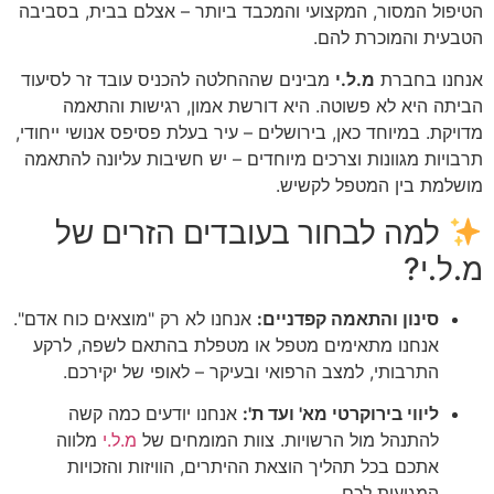
הטיפול המסור, המקצועי והמכבד ביותר – אצלם בבית, בסביבה
הטבעית והמוכרת להם.
אנחנו בחברת
מ.ל.י
מבינים שההחלטה להכניס עובד זר לסיעוד
הביתה היא לא פשוטה. היא דורשת אמון, רגישות והתאמה
מדויקת. במיוחד כאן, בירושלים – עיר בעלת פסיפס אנושי ייחודי,
תרבויות מגוונות וצרכים מיוחדים – יש חשיבות עליונה להתאמה
מושלמת בין המטפל לקשיש.
למה לבחור בעובדים הזרים של
מ.ל.י?
סינון והתאמה קפדניים:
אנחנו לא רק "מוצאים כוח אדם".
אנחנו מתאימים מטפל או מטפלת בהתאם לשפה, לרקע
התרבותי, למצב הרפואי ובעיקר – לאופי של יקירכם.
ליווי בירוקרטי מא' ועד ת':
אנחנו יודעים כמה קשה
להתנהל מול הרשויות. צוות המומחים של
מ.ל.י
מלווה
אתכם בכל תהליך הוצאת ההיתרים, הוויזות והזכויות
המגיעות לכם.