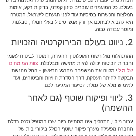
חברת מ.
ל.
י עובדת עם סוכנויות הגיוס המובילות והאמינות ביותר
בעולם.
כל המועמדים עוברים סינון קפדני,
בדיקות רקע,
אימות
המלצות והכשרות בסיסיות עוד לפני הגעתם לישראל.
המטרה
היא להביא לביתכם אך ורק אנשי טיפול בעלי חמלה,
סבלנות
ומוסר עבודה גבוה.
2. ניווט בעולם הבירוקרטיה והזכויות
ההתנהלות מול רשות האוכלוסין וההגירה,
המוסד לביטוח לאומי
וחברות הביטוח יכולה להיות מתישה ומבלבלת.
צוות המומחים
של מ.
ל.
י מלווה את המשפחה מהרגע הראשון – החל מהגשת
הבקשה להיתר העסקה,
דרך הסדרת הוויזות והביטוחים,
ועד
למימוש מלא של גמלת הסיעוד המגיעה לכם.
3. ליווי ופיקוח שוטף (גם לאחר
ההשמה)
עבור מ.
ל.
י,
התהליך אינו מסתיים ביום שבו המטפל נכנס בדלת.
החברה מפעילה מערך פיקוח שוטף הכולל ביקורי בית של
עובדים סוציאליים ואנשי מקצוע בירושלים.
ביקורים אלו נועדו