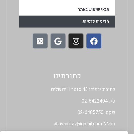
תנאי שימוש באתר
מדיניות פרטיות
כתובתינו
כתובת: ירמיהו 43 סנטר 1 ירושלים
טל: 02-6422404
פקס: 02-6485750
דוא"ל:
ahuvamirav@gmail.com