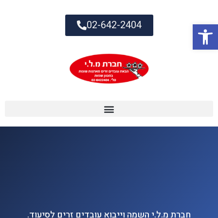
02-642-2404
פתח סרגל נגישות
חברת מ.ל.י השמה וייבוא עובדים זרים לסיעוד.