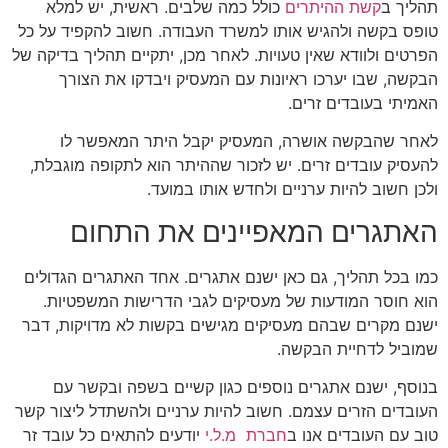
תהליך ב
קשת ההיתרים
כולל כמה שלבים. ראשית, יש למלא
טופס בקשה ולהגיש אותו למשרד העבודה. חשוב להקפיד על כל
הפרטים ולוודא שאין טעויות. לאחר מכן, יתקיים תהליך בדיקה של
הבקשה, שבו יערכו ראיונות עם המעסיק ויבדקו את הצורך
האמיתי בעובדים זרים.
לאחר שהבקשה אושרה, המעסיק יקבל היתר המאפשר לו
להעסיק עובדים זרים. יש לזכור שההיתר הוא לתקופה מוגבלת,
ולכן חשוב להיות ערניים ולחדש אותו במועד.
האתגרים המאפיינים את התחום
כמו בכל תהליך, גם כאן ישנם אתגרים. אחד האתגרים הגדולים
הוא חוסר המודעות של מעסיקים לגבי הדרישות המשפטיות.
ישנם מקרים שבהם מעסיקים מגישים בקשות לא מדויקות, דבר
שמוביל לדחיית הבקשה.
בנוסף, ישנם אתגרים נוספים כגון קשיים בשפה ובקשר עם
העובדים הזרים עצמם. חשוב להיות ערניים ולהשתדל ליצור קשר
טוב עם העובדים אנו ב
חברת מ.ל.י
יודעים להתאים כל עובד זר